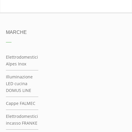
DOMUS LINE
Cappe FALMEC
Elettrodomestici
incasso FRANKE
Rubinetti cucina
GESSI
Elettrodomestici
incasso
KITCHEN AID
Frigoriferi
LIEBHERR
LORDFLEX
Materassi di
qualità