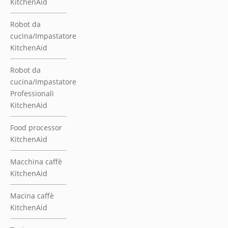
Macchina caffè
KitchenAid
Macina caffè
KitchenAid
Tostapane
KitchenAid
Waffle baker
KitchenAid
TOP PIANI DI
LAVORO
CUCINA
Accessori piani
di lavoro