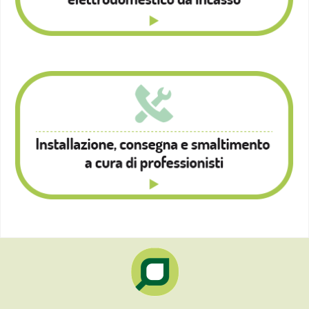
La nostra gamma di prodotti
Scopri le nostre soluzioni da incasso
ABBATTITORE
FORNI
DI
INCASSO
LAVELLI