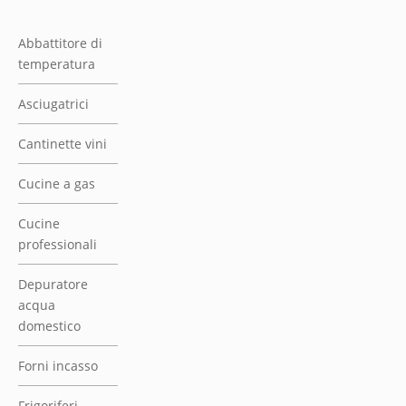
Depuratore
acqua
domestico
Forni incasso
Frigoriferi
colorati
Frigoriferi
incasso
Frigoriferi side
by side
Illuminazione
cucina
Lavasciuga
incasso