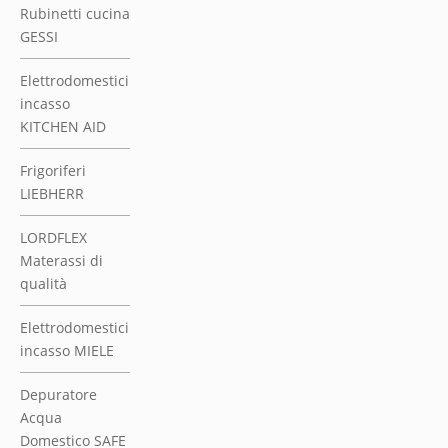
Elettrodomestici
incasso MIELE
Depuratore
Acqua
Domestico SAFE
WATER
Lavelli SCHOCK
Elettrodomestici
incasso
WHIRLPOOL
TOP PIANI
LAVORO
CUCINA