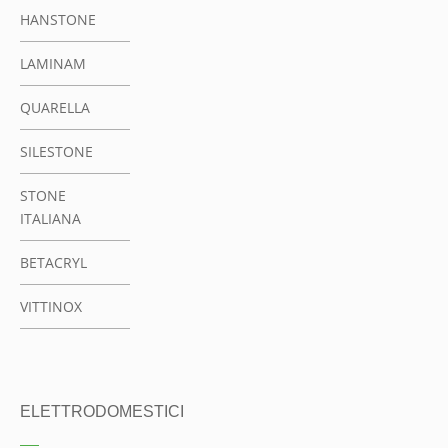
VITTINOX
ELETTRODOMESTICI
Abbattitore di
temperatura
Asciugatrici
Cantinette vini
Cucine a gas
Cucine
professionali