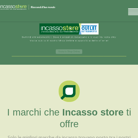
I marchi che
Incasso store
ti
offre
Solo le migliori marche da incasso trovano posto tra i nostri