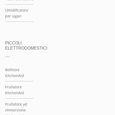
Frullatore
KitchenAid
Frullatore ad
immersione
KitchenAid
Robot da
cucina/Impastatore
KitchenAid
Robot da
cucina/Impastatore
Professionali
KitchenAid
Food processor
KitchenAid