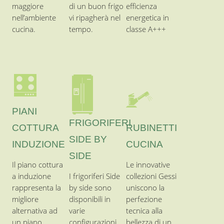
SIDE
Il piano cottura
Le innovative
a induzione
I frigoriferi Side
collezioni Gessi
rappresenta la
by side sono
uniscono la
migliore
disponibili in
perfezione
alternativa ad
varie
tecnica alla
un piano
configurazioni,
bellezza di un
tradizionale a
dimensioni e
design
gas…
capienze.
esclusivo.
MACCHINA
PIANI
SOTTOVUOTO
COTTURA
ALTRI
La macchina
INCASSO
sottovuoto da