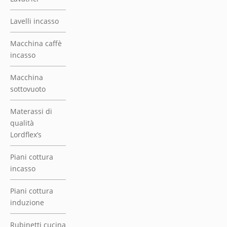
Piani cottura
incasso
Piani cottura
induzione
Rubinetti cucina
Umidificatore
per sigari
PICCOLI
ELETTRODOMESTICI
Bollitore
KitchenAid