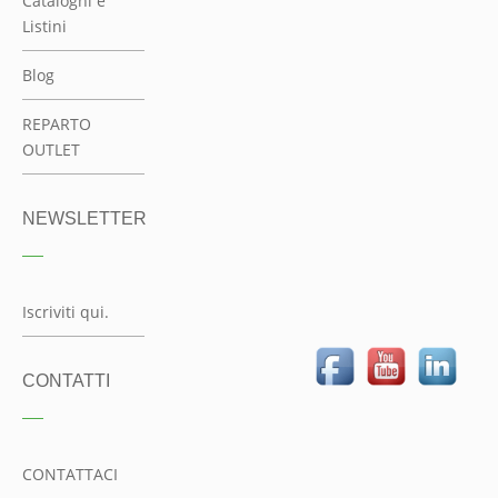
CONTATTI
CONTATTACI
© 2014 Incasso Store
Cinisello Balsamo Via Margherita De Vizzi Viganò 18
Cap. Soc. € 260.000 i.v.
P.iva 00740960968
Reg Imprese Milano R.E.A MI n° 939623 -