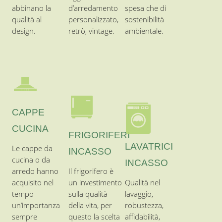
INCASSO
cucina o da
INCASSO
arredo hanno
Il frigorifero è
acquisito nel
un investimento
Qualità nel
tempo
sulla qualità
lavaggio,
un’importanza
della vita, per
robustezza,
sempre
questo la scelta
affidabilità,
maggiore
di un buon frigo
efficienza
nell’ambiente
vi ripagherà nel
energetica in
cucina.
tempo.
classe A+++
PIANI
FRIGORIFERI
COTTURA
RUBINETTI
SIDE BY
INDUZIONE
CUCINA