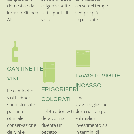
vini Liebherr
Una
COLORATI
sono studiate
lavastoviglie che
per una
L’elettrodomestico
dura nel tempo
ottimale
della cucina
è il miglior
conservazione
diventa un
investimento sia
dei vini e
oggetto
in termini di
abbinano la
d’arredamento
spesa che di
qualità al
personalizzato,
sostenibilità
design.
retrò, vintage.
ambientale.
CAPPE
CUCINA
FRIGORIFERI
LAVATRICI
Le cappe da