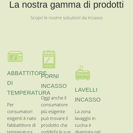
TEMPERATURA
Oggi anche il
INCASSO
Per
consumatore
consumatori
più esigente
La zona
esigenti è nato
può trovare il
lavaggio in
l’abbattitore di
prodotto che
cucina è
temperatura
soddisfa le sue
diventata nel
domestico da
esigenze sotto
corso del tempo
incasso Kitchen
tutti i punti di
sempre più
Aid.
vista.
importante.
CANTINETTE
LAVASTOVIGLIE
VINI
INCASSO
FRIGORIFERI
Le cantinette