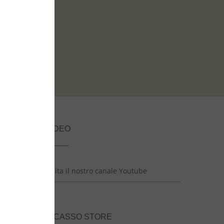
ICI
VIDEO
Visita il nostro canale Youtube
henAid
INCASSO STORE