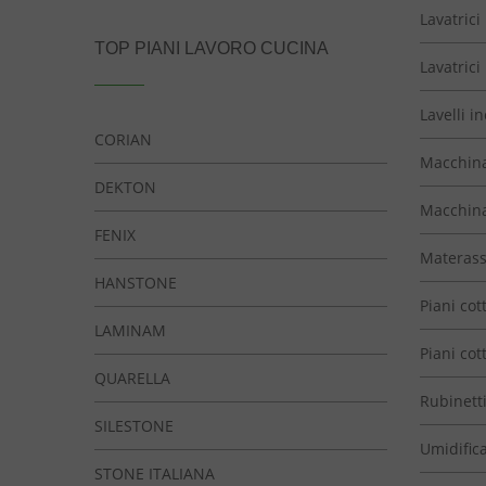
Lavatrici
TOP PIANI LAVORO CUCINA
Lavatrici
Lavelli i
CORIAN
Macchina
DEKTON
Macchina
FENIX
Materassi
HANSTONE
Piani cot
LAMINAM
Piani co
QUARELLA
Rubinett
SILESTONE
Umidifica
STONE ITALIANA