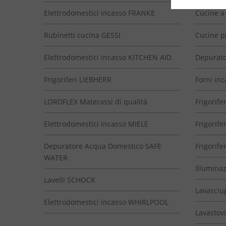
Elettrodomestici incasso FRANKE
Cucine a
Rubinetti cucina GESSI
Cucine p
Elettrodomestici incasso KITCHEN AID
Depurato
Frigoriferi LIEBHERR
Forni inc
LORDFLEX Materassi di qualità
Frigorifer
Elettrodomestici incasso MIELE
Frigorife
Depuratore Acqua Domestico SAFE
Frigorife
WATER
Illumina
Lavelli SCHOCK
Lavasciu
Elettrodomestici incasso WHIRLPOOL
Lavastovi