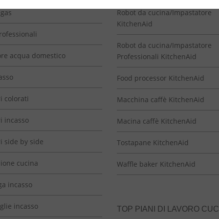
 gas
Robot da cucina/Impastatore
KitchenAid
rofessionali
Robot da cucina/Impastatore
re acqua domestico
Professionali KitchenAid
asso
Food processor KitchenAid
i colorati
Macchina caffè KitchenAid
ri incasso
Macina caffè KitchenAid
ri side by side
Tostapane KitchenAid
zione cucina
Waffle baker KitchenAid
ga incasso
glie incasso
TOP PIANI DI LAVORO CUC