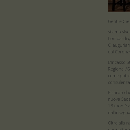
Gentile Clie
stiamo vive
Lombardia, 
Ci auguriam
dal Coronav
L’Incasso S
Regionali/
come potrem
consulenza 
Ricordo che
nuova Sede 
18 (non è a
dall’insegn
Oltre alla 
permetterà 