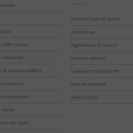
 incasso
Accessori piani di lavoro
ncasso
Acciaio Inox
 caffè incasso
Agglomerato di Quarzo
 sottovuoto
Laminati unicolor
 di qualità Lordflex’s
Laminato stratificato HPL
tura incasso
Gres Porcellanato
ttura induzione
Solid Surface
i cucina
tore per sigari