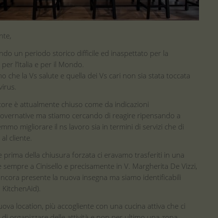
nte,
ndo un periodo storico difficile ed inaspettato per la
per l’Italia e per il Mondo.
o che la Vs salute e quella dei Vs cari non sia stata toccata
irus.
tore è attualmente chiuso come da indicazioni
Governative ma stiamo cercando di reagire ripensando a
mo migliorare il ns lavoro sia in termini di servizi che di
al cliente.
 prima della chiusura forzata ci eravamo trasferiti in una
sempre a Cinisello e precisamente in V. Margherita De Vizzi,
ncora presente la nuova insegna ma siamo identificabili
a KitchenAid).
nuova location, più accogliente con una cucina attiva che ci
di organizzare delle attività e non per ultimo una zona