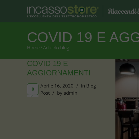
COVID 19 E AG
Home
/
Articolo blog
COVID 19 E
AGGIORNAMENTI
Aprile 16, 2020
/
in
Blog
0
Post
/
by
admin