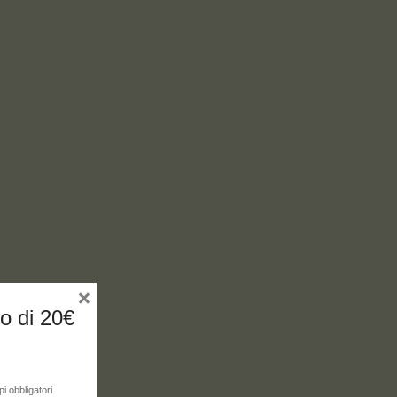
×
no di 20€
i obbligatori