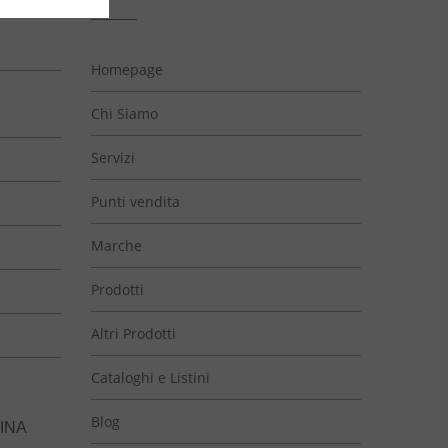
Homepage
Chi Siamo
Servizi
Punti vendita
Marche
Prodotti
Altri Prodotti
Cataloghi e Listini
Blog
INA