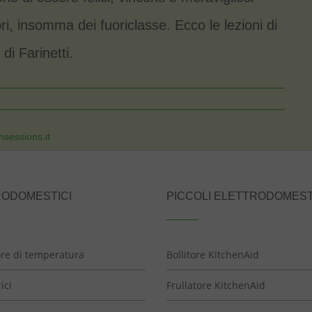
ori, insomma dei fuoriclasse. Ecco le lezioni di
di Farinetti.
ansessions.it
RODOMESTICI
PICCOLI ELETTRODOMEST
ore di temperatura
Bollitore KitchenAid
ici
Frullatore KitchenAid