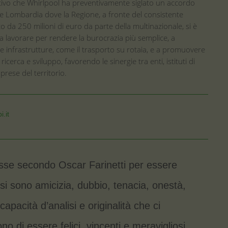
ivo che Whirlpool ha preventivamente siglato un accordo
e Lombardia dove la Regione, a fronte del consistente
o da 250 milioni di euro da parte della multinazionale, si è
 lavorare per rendere la burocrazia più semplice, a
le infrastrutture, come il trasporto su rotaia, e a promuovere
di ricerca e sviluppo, favorendo le sinergie tra enti, istituti di
prese del territorio.
i.it
se secondo Oscar Farinetti per essere
si sono amicizia, dubbio, tenacia, onestà,
 capacità d’analisi e originalità che ci
no di essere felici, vincenti e meravigliosi