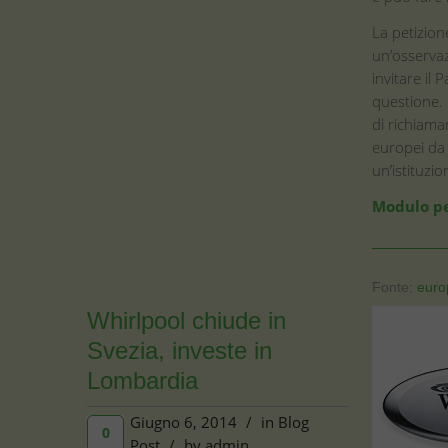
La petizion
un’osservaz
invitare il
questione. 
di richiamar
europei da 
un’istituzio
Modulo pe
Fonte:
euro
Whirlpool chiude in
Svezia, investe in
Lombardia
Giugno 6, 2014
/
in
Blog
0
Post
/
by
admin