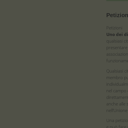
Petizio
Petizioni
Uno dei di
qualsiasi ci
presentare 
associazione
funzioname
Qualsiasi c
membro può
individualm
nel campo d
direttamente
anche alle 
nell’Union
Una petizi
e può fare 