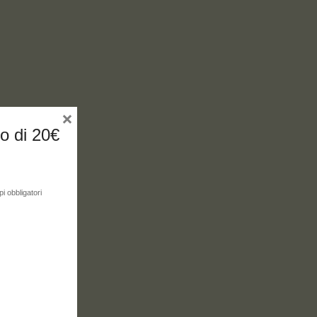
×
no di 20€
i obbligatori