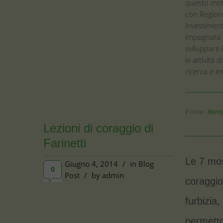
questo mot
con Region
investiment
impegnata a
sviluppare 
le attività 
ricerca e im
Fonte:
itemp
Lezioni di coraggio di
Farinetti
Le 7 mos
Giugno 4, 2014
/
in
Blog
0
Post
/
by
admin
coraggio
furbizia,
permetto