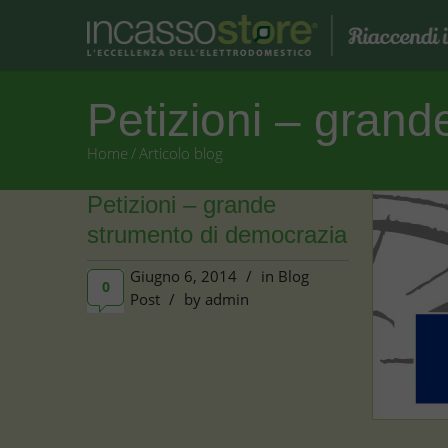
Petizioni – gran
Home
/
Articolo blog
Petizioni – grande
strumento di democrazia
Giugno 6, 2014
/
in
Blog
0
Post
/
by
admin