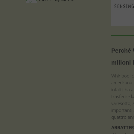
Perché 
milioni
Whirlpool c
americana de
infatti, ha
trasferire l
varesotto, 
importanti 
quattro ann
ABBATTERE