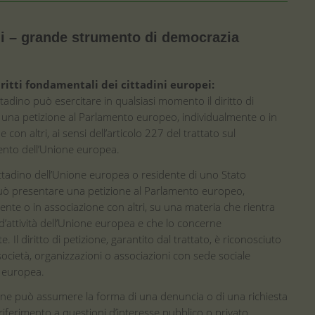
ni – grande strumento di democrazia
ritti fondamentali dei cittadini europei:
ttadino può esercitare in qualsiasi momento il diritto di
una petizione al Parlamento europeo, individualmente o in
 con altri, ai sensi dell’articolo 227 del trattato sul
nto dell’Unione europea.
ittadino dell’Unione europea o residente di uno Stato
 presentare una petizione al Parlamento europeo,
ente o in associazione con altri, su una materia che rientra
’attività dell’Unione europea e che lo concerne
. Il diritto di petizione, garantito dal trattato, è riconosciuto
società, organizzazioni o associazioni con sede sociale
e europea.
one può assumere la forma di una denuncia o di una richiesta
riferimento a questioni d’interesse pubblico o privato.