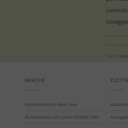
costrutt
coraggio 
Fonte:
itali
MARCHE
ELETT
Elettrodomestici Alpes Inox
Abbattit
Illuminazione LED cucina DOMUS LINE
Asciugatr