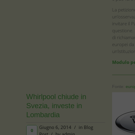
La petizion
un’osservaz
invitare il
questione. 
di richiamar
europei da 
un’istituzio
Modulo pe
Fonte:
euro
Whirlpool chiude in
Svezia, investe in
Lombardia
Giugno 6, 2014
/
in
Blog
0
Post
/
by
admin