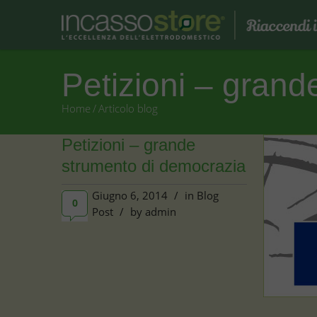
Petizioni – gran
Home
/
Articolo blog
Petizioni – grande
strumento di democrazia
Giugno 6, 2014
/
in
Blog
0
Post
/
by
admin