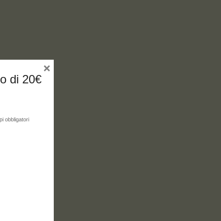
×
no di 20€
i obbligatori