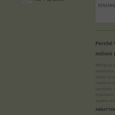
Perché 
milioni
Whirlpool c
americana de
infatti, ha
trasferire l
varesotto, 
importanti 
quattro ann
ABBATTERE