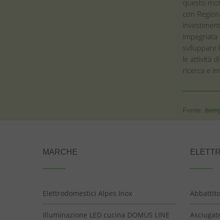
questo mot
con Region
investiment
impegnata a
sviluppare 
le attività 
ricerca e im
Fonte:
itemp
MARCHE
ELETT
Elettrodomestici Alpes Inox
Abbattit
Illuminazione LED cucina DOMUS LINE
Asciugatr