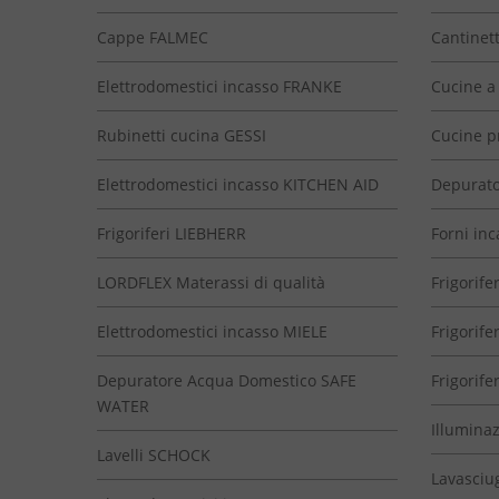
Cappe FALMEC
Cantinett
Elettrodomestici incasso FRANKE
Cucine a
Rubinetti cucina GESSI
Cucine p
Elettrodomestici incasso KITCHEN AID
Depurato
Frigoriferi LIEBHERR
Forni inc
LORDFLEX Materassi di qualità
Frigorifer
Elettrodomestici incasso MIELE
Frigorife
Depuratore Acqua Domestico SAFE
Frigorife
WATER
Illumina
Lavelli SCHOCK
Lavasciu