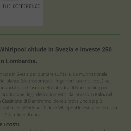
Whirlpool chiude in Svezia e investe 250
 in Lombardia.
hiude in Svezia per puntare sull’Italia. La multinazionale
l bianco (elettrodomestici, frigoriferi, lavatrici, ecc…) ha,
 annunciato la chiusura della fabbrica di Norrkoeping per
a produzione degli elettrodomestici da incasso in Italia, nel
a Cassinetta di Biandronno, dove si trova uno dei più
stabilimenti Whirlpool. E dove Whirlpool investirà nei prossimi
i 250 milioni di euro.
 I COSTI.