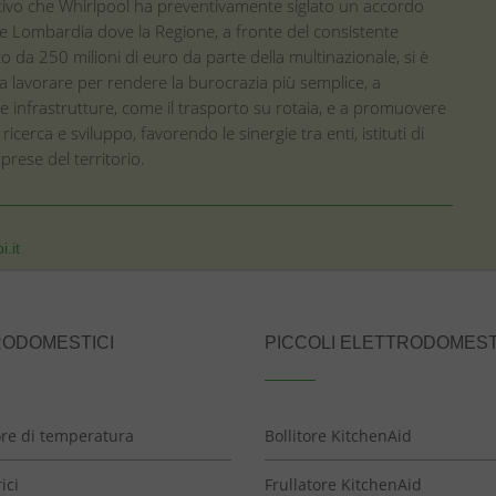
ivo che Whirlpool ha preventivamente siglato un accordo
e Lombardia dove la Regione, a fronte del consistente
o da 250 milioni di euro da parte della multinazionale, si è
 lavorare per rendere la burocrazia più semplice, a
le infrastrutture, come il trasporto su rotaia, e a promuovere
di ricerca e sviluppo, favorendo le sinergie tra enti, istituti di
prese del territorio.
i.it
RODOMESTICI
PICCOLI ELETTRODOMEST
ore di temperatura
Bollitore KitchenAid
ici
Frullatore KitchenAid