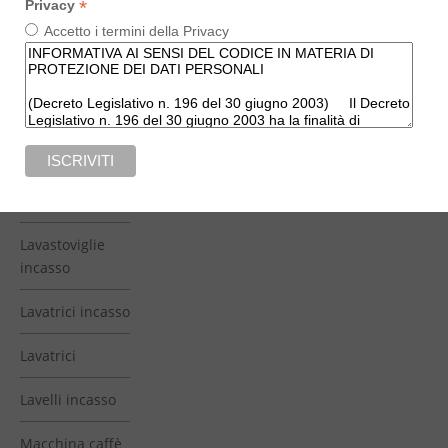
*
Privacy
Accetto i termini della Privacy
Frigoriferi side
by side
Illuminazione
cucina
Lavasciuga
incasso
Lavastoviglie
incasso
Lavatrici incasso
Lavatrici
Lavelli incasso
Macchina caffè