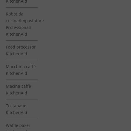
KitchenAid
Robot da
cucina/Impastatore
Professionali
KitchenAid
Food processor
KitchenAid
Macchina caffè
KitchenAid
Macina caffè
KitchenAid
Tostapane
KitchenAid
Waffle baker