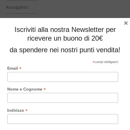
Asciugatrici
×
Cantinette vini
Iscriviti alla nostra Newsletter per
Cucine a gas
ricevere un buono di 20€
Cucine
da spendere nei nostri punti vendita!
professionali
*
campi obbligatori
Depuratore
*
Email
acqua
domestico
*
Nome e Cognome
Forni incasso
Frigoriferi
colorati
*
Indirizzo
Frigoriferi
incasso