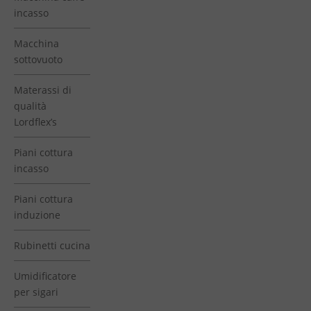
incasso
Macchina
sottovuoto
Materassi di
qualità
Lordflex’s
Piani cottura
incasso
Piani cottura
induzione
Rubinetti cucina
Umidificatore
per sigari