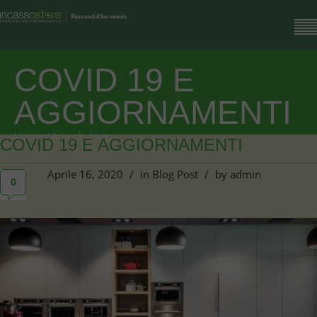
COVID 19 E
AGGIORNAMENTI
Home
/
Articolo blog
COVID 19 E AGGIORNAMENTI
Aprile 16, 2020
/
in
Blog Post
/
by
admin
0