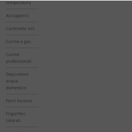
temperatura
Asciugatrici
Cantinette vini
Cucine a gas
Cucine
professionali
Depuratore
acqua
domestico
Forni incasso
Frigoriferi
colorati