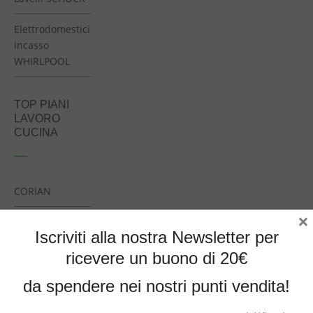
Elettrodomestici
incasso
WHIRLPOOL
TOP PIANI
LAVORO
CUCINA
CORIAN
×
DEKTON
Iscriviti alla nostra Newsletter per
FENIX
ricevere un buono di 20€
da spendere nei nostri punti vendita!
HANSTONE