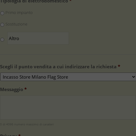
Tipologia di elettrodomestico
*
Primo impianto
Sostituzione
Scegli il punto vendita a cui indirizzare la richiesta
*
Messaggio
*
0 di 4096 numero massimo di caratteri
Privacy
*