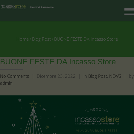
Home
/
Blog Post
/
BUONE FESTE DA Incasso Store
BUONE FESTE DA Incasso Store
No Comments
|
Dicembre 23, 2022
|
in
Blog Post
,
NEWS
|
by
admin