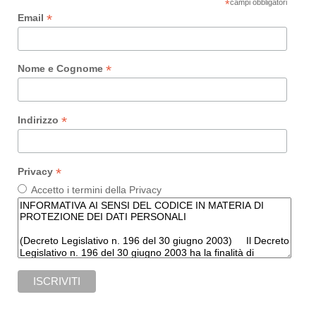
LAMINAM
*
campi obbligatori
*
Email
QUARELLA
SILESTONE
*
Nome e Cognome
STONE
ITALIANA
*
Indirizzo
BETACRYL
*
VITTINOX
Privacy
Accetto i termini della Privacy
ELETTRODOMESTICI
Abbattitore di