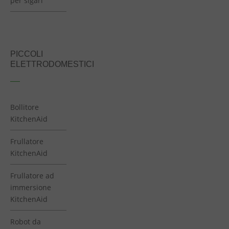
per sigari
PICCOLI
ELETTRODOMESTICI
Bollitore
KitchenAid
Frullatore
KitchenAid
Frullatore ad
immersione
KitchenAid
Robot da