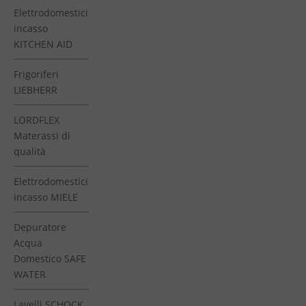
Elettrodomestici
incasso
KITCHEN AID
Frigoriferi
LIEBHERR
LORDFLEX
Materassi di
qualità
Elettrodomestici
incasso MIELE
Depuratore
Acqua
Domestico SAFE
WATER
Lavelli SCHOCK