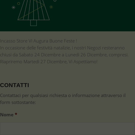
Incasso Store Vi Augura Buone Feste !
In occasione delle festività natalizie, i nostri Negozi resteranno
chiusi da Sabato 24 Dicembre a Lunedi 26 Dicembre, compresi.
Riapriremo Martedi 27 Dicembre, Vi Aspettiamo!
CONTATTI
Contattaci per qualsiasi richiesta o informazione attraverso il
form sottostante:
Nome
*