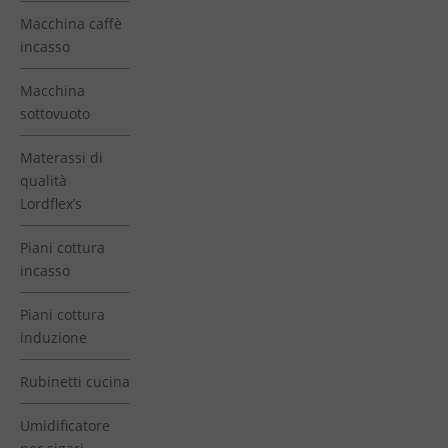
Macchina caffè
incasso
Macchina
sottovuoto
Materassi di
qualità
Lordflex’s
Piani cottura
incasso
Piani cottura
induzione
Rubinetti cucina
Umidificatore