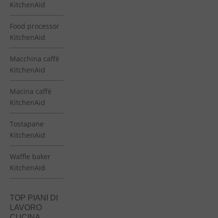
KitchenAid
Food processor
KitchenAid
Macchina caffè
KitchenAid
Macina caffè
KitchenAid
Tostapane
KitchenAid
Waffle baker
KitchenAid
TOP PIANI DI
LAVORO
CUCINA