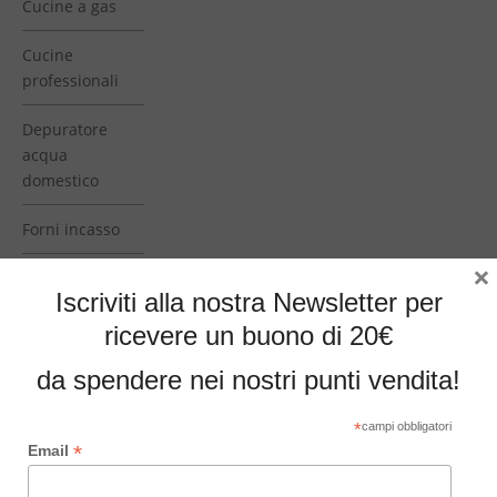
Cucine a gas
Cucine
professionali
Depuratore
acqua
domestico
Forni incasso
×
Frigoriferi
Iscriviti alla nostra Newsletter per
colorati
ricevere un buono di 20€
Frigoriferi
da spendere nei nostri punti vendita!
incasso
Frigoriferi side
*
campi obbligatori
*
Email
by side