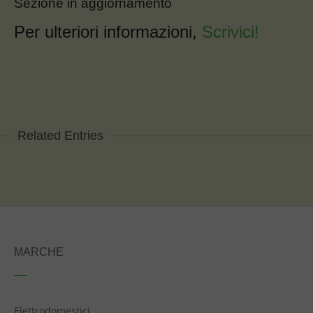
Sezione in aggiornamento
Per ulteriori informazioni,
Scrivici!
Related Entries
CESTELLI/COLONNE
PATTUMIERE
SCOLAPIATTI
ACCESSORI CUCINA
ACCESSORI
CUCINA
ACCESSORI
CUCINA
MARCHE
Elettrodomestici