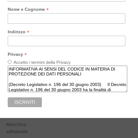
Illuminazione
cucina
*
Nome e Cognome
Lavasciuga
incasso
*
Indirizzo
Lavastoviglie
incasso
*
Privacy
Accetto i termini della Privacy
Lavatrici incasso
Lavatrici
Lavelli incasso
Macchina caffè
incasso
Macchina
sottovuoto