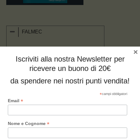
FALMEC
Falmec
×
Iscriviti alla nostra Newsletter per
PRODOTTI: Cappe per Cucina
ricevere un buono di 20€
LISTINO: Catalogo Listino 2013
VALIDITA’: in vigore
da spendere nei nostri punti vendita!
FORM PER VISUALIZZARE I
*
campi obbligatori
*
Email
CONTENUTI
*
Nome e Cognome