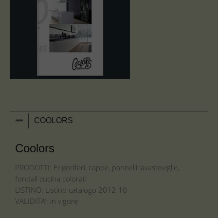
COOLORS
Coolors
PRODOTTI: Frigoriferi, cappe, pannelli lavastoviglie,
fondali cucina colorati
LISTINO: Listino catalogo 2012-10
VALIDITA’: in vigore