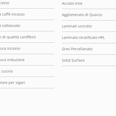
ncasso
Acciaio Inox
 caffè incasso
Agglomerato di Quarzo
 sottovuoto
Laminati unicolor
 di qualità Lordflex’s
Laminato stratificato HPL
tura incasso
Gres Porcellanato
ttura induzione
Solid Surface
i cucina
tore per sigari