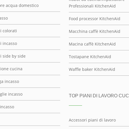
re acqua domestico
Professionali KitchenAid
asso
Food processor KitchenAid
i colorati
Macchina caffè KitchenAid
ri incasso
Macina caffè KitchenAid
ri side by side
Tostapane KitchenAid
zione cucina
Waffle baker KitchenAid
ga incasso
glie incasso
TOP PIANI DI LAVORO CUC
 incasso
Accessori piani di lavoro