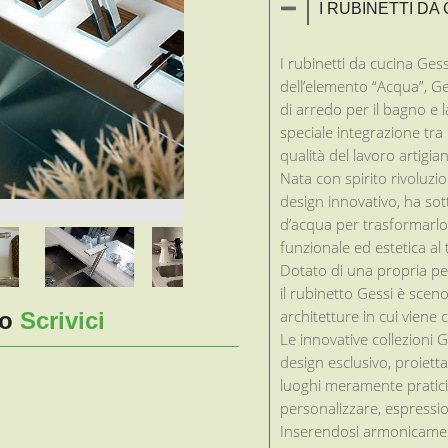
I RUBINETTI DA
I rubinetti da cucina Ges
dell’elemento “Acqua”, Ge
di arredo per il bagno e l
speciale integrazione tra
qualità del lavoro artigian
Nata con spirito rivoluzio
design innovativo, ha sot
d’acqua per trasformarlo
funzionale ed estetica al
Dotato di una propria per
il rubinetto Gessi è scen
architetture in cui viene 
 o
Scrivici
Le innovative collezioni G
design esclusivo, proiett
luoghi meramente pratici
personalizzare, espressio
Inserendosi armonicament