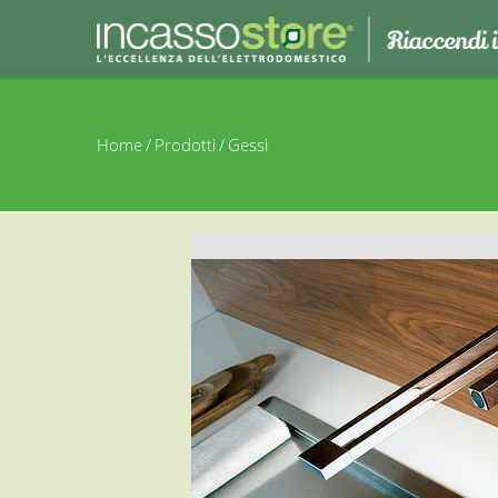
Home
/
Prodotti
/
Gessi