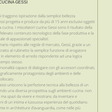
 CUCINA GESSI
si traggono ispirazione dalla semplice bellezza
ssi progetta e produce da più di 15 anni esclusivi oggetti
a cucina. I miscelatori cucina Gessi sono il risultato della
 l’elevato contenuto tecnologico della fase produttiva e la
ale di appassionati specialisti.
nario rispetto alle regole di mercato, Gessi, grazie a un
tratto al rubinetto la semplice funzione di erogatore
 in elemento di arredo rispondente ad una logica
 tempo stesso.
sonalità capace di dialogare con gli accessori coordinati,
ograficamente protagonista degli ambienti e delle
collocato.
essi uniscono la perfezione tecnica alla bellezza di un
ando una diversa prospettiva sugli ambienti cucina: non
 ma spazi da vivere e mostrare, da inventare e
ni di un intima e lussuosa esperienza del quotidiano.
e in architetture d’avanguardia, come nelle più