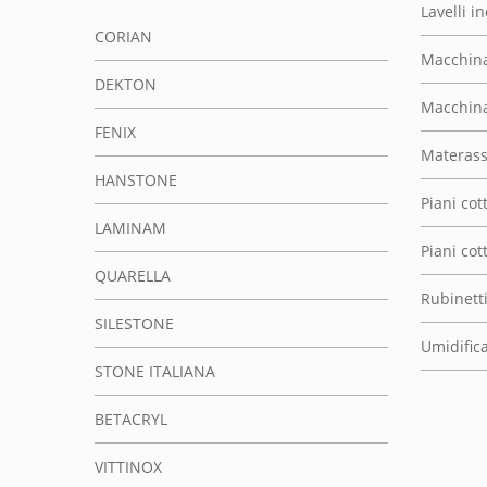
Lavelli i
CORIAN
Macchina
DEKTON
Macchina
FENIX
Materassi
HANSTONE
Piani cot
LAMINAM
Piani co
QUARELLA
Rubinett
SILESTONE
Umidifica
STONE ITALIANA
BETACRYL
VITTINOX