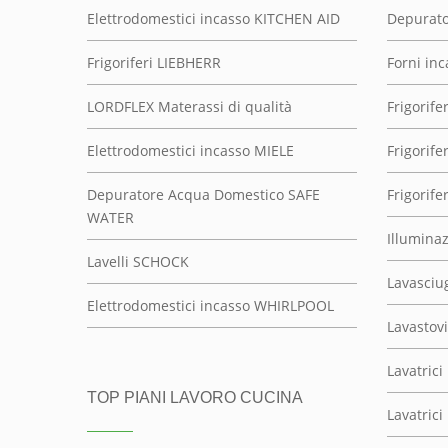
Elettrodomestici incasso KITCHEN AID
Depurato
Frigoriferi LIEBHERR
Forni inc
LORDFLEX Materassi di qualità
Frigorifer
Elettrodomestici incasso MIELE
Frigorife
Depuratore Acqua Domestico SAFE
Frigorife
WATER
Illumina
Lavelli SCHOCK
Lavasciu
Elettrodomestici incasso WHIRLPOOL
Lavastovi
Lavatrici
TOP PIANI LAVORO CUCINA
Lavatrici