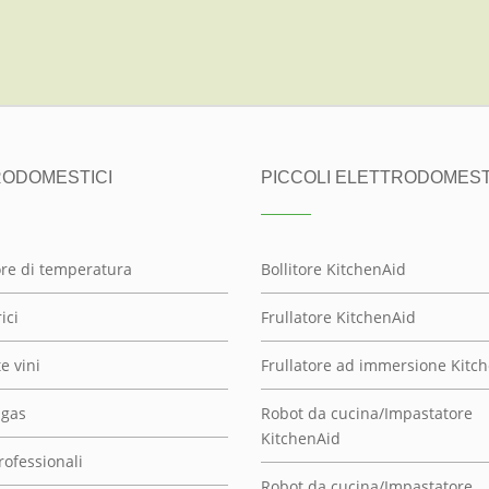
RODOMESTICI
PICCOLI ELETTRODOMEST
ore di temperatura
Bollitore KitchenAid
ici
Frullatore KitchenAid
e vini
Frullatore ad immersione Kitc
 gas
Robot da cucina/Impastatore
KitchenAid
rofessionali
Robot da cucina/Impastatore