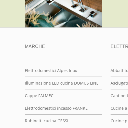
RUBINETTI CUCINA GESSI
ALTRO, GESSI
MARCHE
ELETT
Elettrodomestici Alpes Inox
Abbattit
Illuminazione LED cucina DOMUS LINE
Asciugatr
Cappe FALMEC
Cantinett
Elettrodomestici incasso FRANKE
Cucine a
Rubinetti cucina GESSI
Cucine p