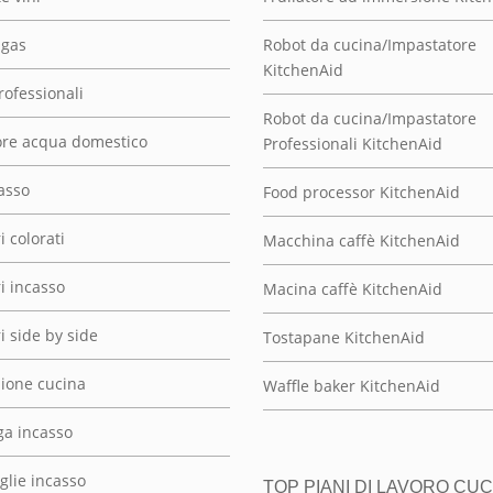
 gas
Robot da cucina/Impastatore
KitchenAid
rofessionali
Robot da cucina/Impastatore
re acqua domestico
Professionali KitchenAid
asso
Food processor KitchenAid
i colorati
Macchina caffè KitchenAid
ri incasso
Macina caffè KitchenAid
ri side by side
Tostapane KitchenAid
zione cucina
Waffle baker KitchenAid
ga incasso
glie incasso
TOP PIANI DI LAVORO CUC