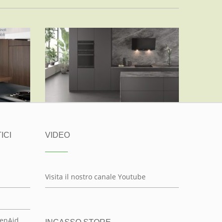
ELETTRODOMESTICI INCASSO
RR
WHIRLPOOL
ALTRE MARCHE, WHIRLPOOL
ICI
VIDEO
Visita il nostro canale Youtube
henAid