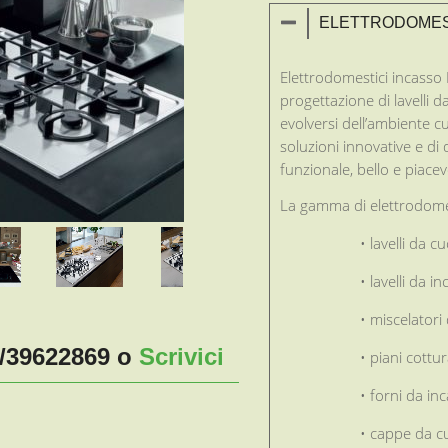
ELETTRODOMES
Elettrodomestici incasso
progettazione di lavelli 
evolversi dell’ambiente 
soluzioni innovative e di
funzionale, bello e piacev
La gamma di elettrodomes
• lavelli da c
• lavelli da i
• miscelatori
2/39622869 o
Scrivici
• piani cottu
• forni da in
• cappe da c