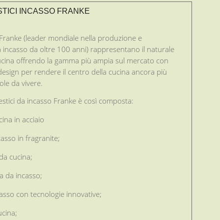
TICI INCASSO FRANKE
 Franke (leader mondiale nella produzione e
da incasso da oltre 100 anni) rappresentano il naturale
cucina offrendo la gamma più ampia sul mercato con
 design per rendere il centro della cucina ancora più
ole da vivere.
tici da incasso Franke è così composta:
ucina in acciaio
ncasso in fragranite;
 da cucina;
ra da incasso;
casso con tecnologie innovative;
ucina;