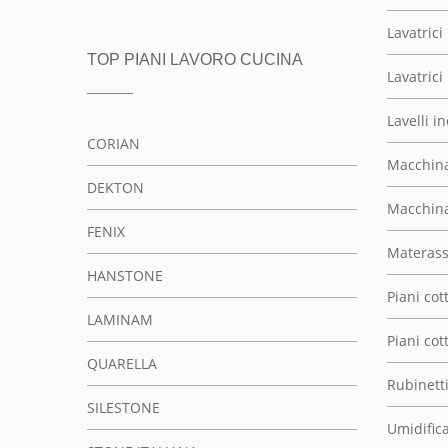
Lavatrici
TOP PIANI LAVORO CUCINA
Lavatrici
Lavelli i
CORIAN
Macchina
DEKTON
Macchina
FENIX
Materassi
HANSTONE
Piani cot
LAMINAM
Piani co
QUARELLA
Rubinett
SILESTONE
Umidifica