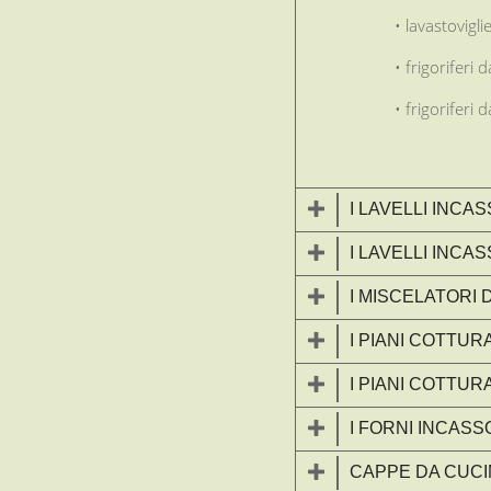
• lavastovigli
• frigoriferi 
• frigoriferi
I LAVELLI INCA
I LAVELLI INCA
I MISCELATORI 
I PIANI COTTUR
I PIANI COTTUR
I FORNI INCASS
CAPPE DA CUC