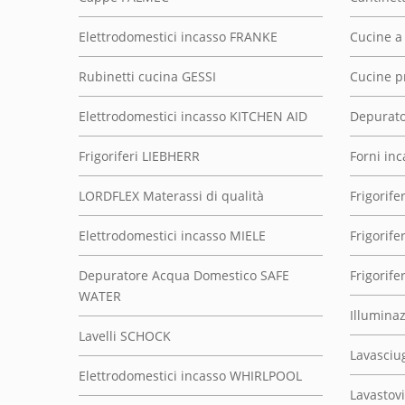
Elettrodomestici incasso FRANKE
Cucine a
Rubinetti cucina GESSI
Cucine p
Elettrodomestici incasso KITCHEN AID
Depurato
Frigoriferi LIEBHERR
Forni inc
LORDFLEX Materassi di qualità
Frigorifer
Elettrodomestici incasso MIELE
Frigorife
Depuratore Acqua Domestico SAFE
Frigorife
WATER
Illumina
Lavelli SCHOCK
Lavasciu
Elettrodomestici incasso WHIRLPOOL
Lavastovi