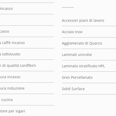
 incasso
Accessori piani di lavoro
ncasso
Acciaio Inox
 caffè incasso
Agglomerato di Quarzo
 sottovuoto
Laminati unicolor
 di qualità Lordflex’s
Laminato stratificato HPL
tura incasso
Gres Porcellanato
ttura induzione
Solid Surface
i cucina
tore per sigari