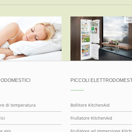
ATERASSI DI QUALITÀ
FRIGORIFERI LIEBHE
LORDFLEX’S
ALTRE MARCHE, LIEBHERR
RE MARCHE, MATERASSI LORDFLEX
RODOMESTICI
PICCOLI ELETTRODOMEST
ore di temperatura
Bollitore KitchenAid
ici
Frullatore KitchenAid
e vini
Frullatore ad immersione Kitc