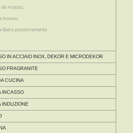
e da incasso;
da incasso;
 da libero posizionamento
SSO IN ACCIAIO INOX, DEKOR E MICRODEKOR
SSO FRAGRANITE
DA CUCINA
A INCASSO
A INDUZIONE
O
INA