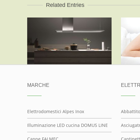
Related Entries
M
CAPPE CUCINA FALMEC
ALTRE MARCHE, FALMEC
ALT
MARCHE
ELETT
Elettrodomestici Alpes Inox
Abbattit
Illuminazione LED cucina DOMUS LINE
Asciugatr
Cappe FALMEC
Cantinett